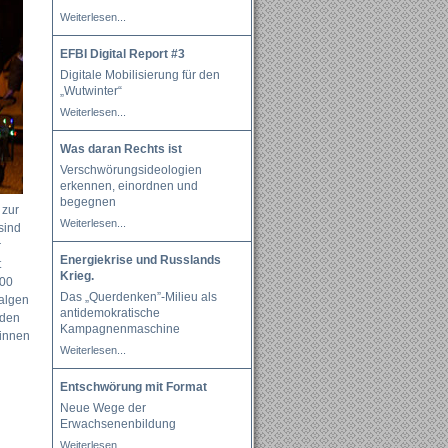
Weiterlesen...
EFBI Digital Report #3
Digitale Mobilisierung für den
„Wutwinter“
Weiterlesen...
Was daran Rechts ist
Verschwörungsideologien
erkennen, einordnen und
begegnen
 zur
Weiterlesen...
sind
r
Energiekrise und Russlands
t
Krieg.
900
Das „Querdenken”-Milieu als
Galgen
antidemokratische
 den
Kampagnenmaschine
:innen
Weiterlesen...
Entschwörung mit Format
Neue Wege der
Erwachsenenbildung
Weiterlesen...