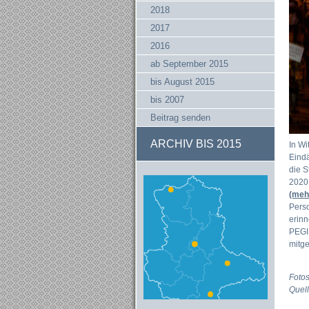
2018
2017
2016
ab September 2015
bis August 2015
bis 2007
Beitrag senden
ARCHIV BIS 2015
In Wi
Eind
die S
2020
(meh
Perso
erinn
PEGID
mitge
Fotos
Quell