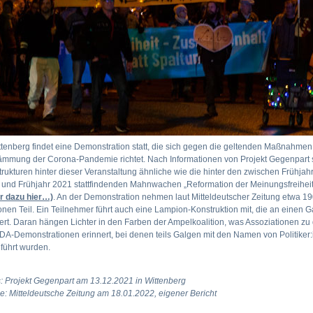
ttenberg findet eine Demonstration statt, die sich gegen die geltenden Maßnahmen
ämmung der Corona-Pandemie richtet. Nach Informationen von Projekt Gegenpart 
trukturen hinter dieser Veranstaltung ähnliche wie die hinter den zwischen Frühjah
 und Frühjahr 2021 stattfindenden Mahnwachen „Reformation der Meinungsfreihei
r dazu hier…)
. An der Demonstration nehmen laut Mitteldeutscher Zeitung etwa 1
nen Teil. Ein Teilnehmer führt auch eine Lampion-Konstruktion mit, die an einen 
ert. Daran hängen Lichter in den Farben der Ampelkoalition, was Assoziationen zu
A-Demonstrationen erinnert, bei denen teils Galgen mit den Namen von Politiker
führt wurden.
: Projekt Gegenpart am 13.12.2021 in Wittenberg
e: Mitteldeutsche Zeitung am 18.01.2022, eigener Bericht